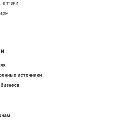
, аптеки
фирм
ми
иях
еренные источники
 бизнеса
онам