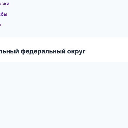
оски
жбы
ы
альный федеральный округ