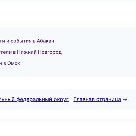
ти и события в Абакан
дители в Нижний Новгород
и в Омск
альный федеральный округ
|
Главная страница
→