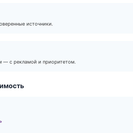
роверенные источники.
м — с рекламой и приоритетом.
имость
ь