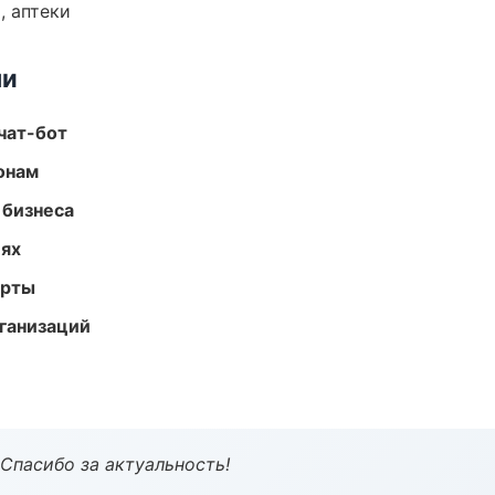
, аптеки
ми
чат-бот
онам
 бизнеса
иях
арты
ганизаций
 Спасибо за актуальность!