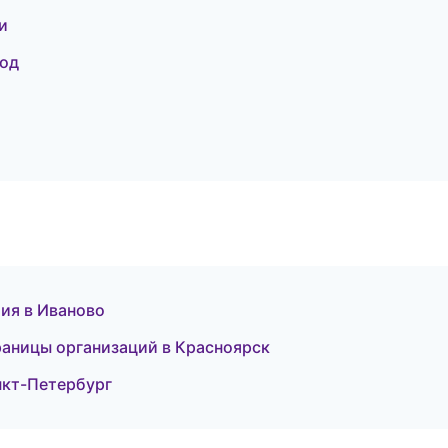
и
род
ия в Иваново
раницы организаций в Красноярск
нкт-Петербург