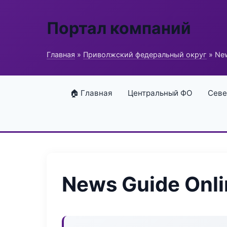
Портал компаний
Главная
»
Приволжский федеральный округ
» New
🏠 Главная
Центральный ФО
Севе
News Guide Onli