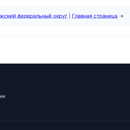
лжский федеральный округ
|
Главная страница
→
сии