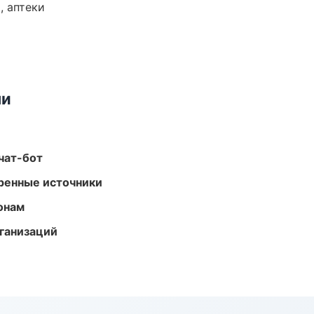
, аптеки
ми
чат-бот
еренные источники
онам
ганизаций