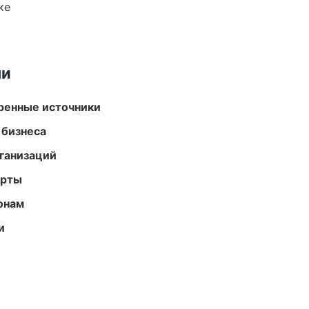
ке
ми
еренные источники
 бизнеса
ганизаций
арты
онам
и