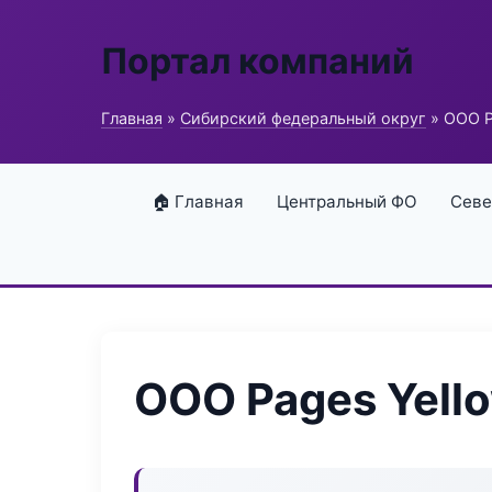
Портал компаний
Главная
»
Сибирский федеральный округ
» ООО P
🏠 Главная
Центральный ФО
Севе
ООО Pages Yell