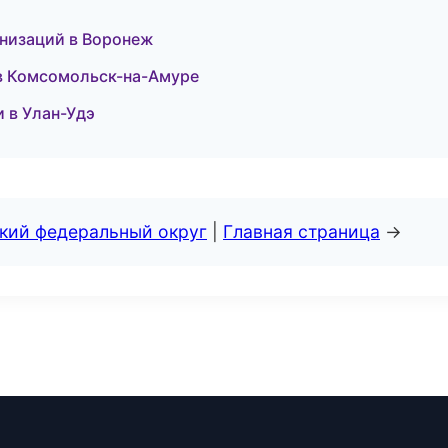
анизаций в Воронеж
 в Комсомольск-на-Амуре
и в Улан-Удэ
ский федеральный округ
|
Главная страница
→