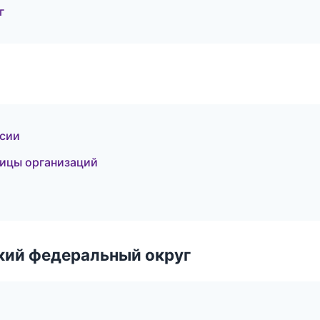
г
нсии
ницы организаций
ский федеральный округ