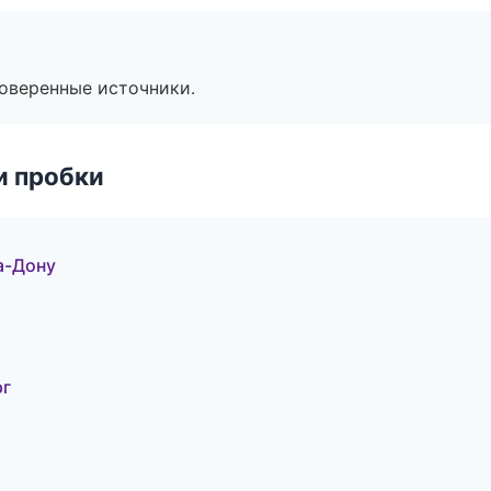
роверенные источники.
и пробки
а-Дону
рг