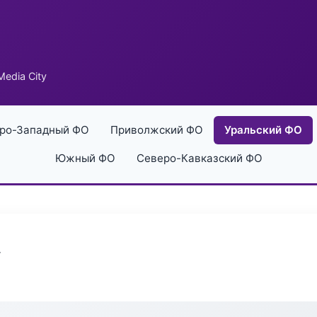
edia City
ро-Западный ФО
Приволжский ФО
Уральский ФО
Южный ФО
Северо-Кавказский ФО
y