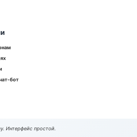
ми
онам
иях
и
чат-бот
у. Интерфейс простой.