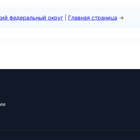
кий федеральный округ
|
Главная страница
→
сии