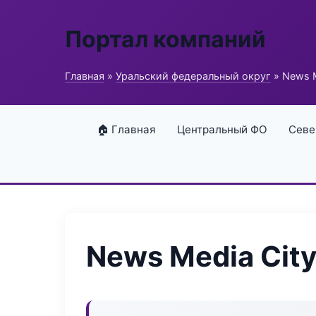
Портал компаний
Главная
»
Уральский федеральный округ
» News M
🏠 Главная
Центральный ФО
Севе
News Media Cit