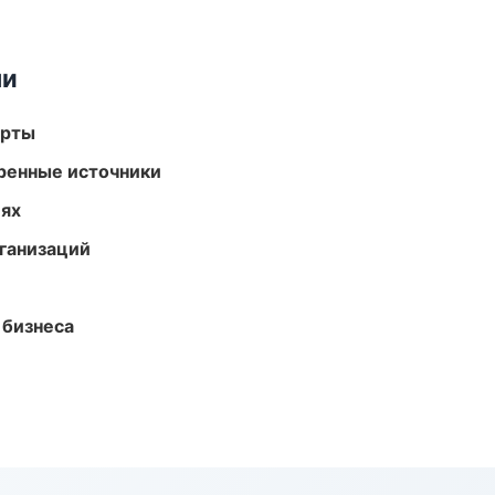
ми
арты
еренные источники
иях
ганизаций
 бизнеса