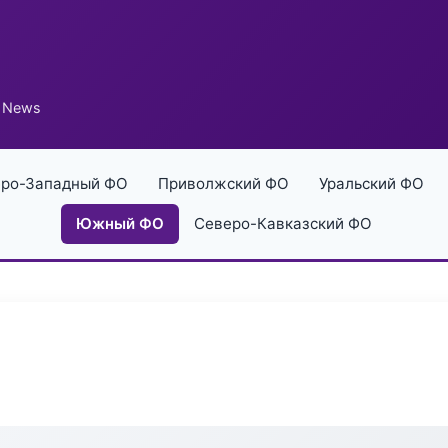
e News
ро-Западный ФО
Приволжский ФО
Уральский ФО
Южный ФО
Северо-Кавказский ФО