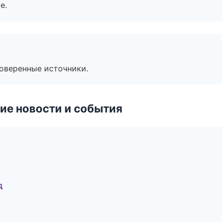
е.
роверенные источники.
ие новости и события
д