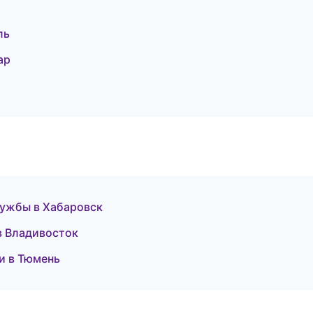
ль
ар
лужбы в Хабаровск
 в Владивосток
и в Тюмень