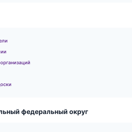
ели
сии
 организаций
доски
альный федеральный округ