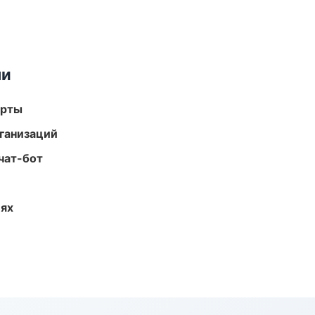
ми
арты
ганизаций
чат-бот
иях