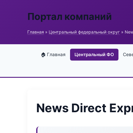
Портал компаний
Главная
»
Центральный федеральный округ
» New
🏠 Главная
Центральный ФО
Сев
News Direct Exp